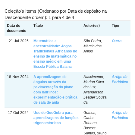
Coleção's Items (Ordenado por Data de depósito na
Descendente ordem): 1 para 4 de 4
Data do
Título
Autor(es)
Tipo
documento
21-Jul-2025
Matemática e
São Pedro,
Outro
ancestralidade: Jogos
Márcio dos
Tradicionais Africanos no
Anjos
ensino de matemática no
ensino médio em uma
Escola Pública Baiana
18-Nov-2024
A aprendizagem de
Nascimento,
Artigo de
ângulos através da
Marlon Silva
Periódico
pavimentação do plano
do; Luz,
com ladrilhos:
Allanderson
experimentação e prática
Leader Souza
de sala de aula
da
17-Out-2024
Uso do GeoGebra para
Gomes,
Artigo de
aprendizagens de funções
Carlos
Periódico
trigonométricas
Roberto
Bastos;
Santos, Bruno