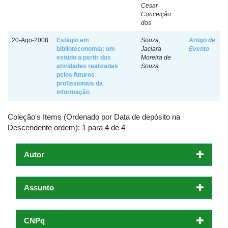
Cesar
Conceição
dos
20-Ago-2008
Estágio em
Souza,
Artigo de
biblioteconomia: um
Jaciara
Evento
estudo a partir das
Moreira de
atividades realizadas
Souza
pelos futuros
profissionais da
informação
Coleção's Items (Ordenado por Data de depósito na
Descendente ordem): 1 para 4 de 4
Autor
Assunto
CNPq