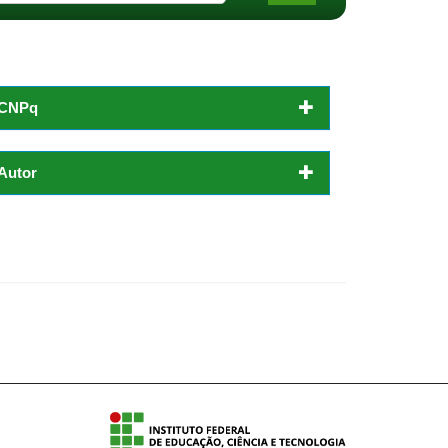
CNPq
Autor