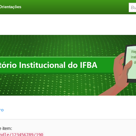
Orientações
ro
e item:
ndle/123456789/190