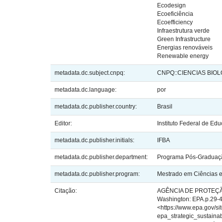
Ecodesign
Ecoeficiência
Ecoefficiency
Infraestrutura verde
Green Infrastructure
Energias renováveis
Renewable energy
metadata.dc.subject.cnpq:
CNPQ::CIENCIAS BIO
metadata.dc.language:
por
metadata.dc.publisher.country:
Brasil
Editor:
Instituto Federal de Ed
metadata.dc.publisher.initials:
IFBA
metadata.dc.publisher.department:
Programa Pós-Graduaçã
metadata.dc.publisher.program:
Mestrado em Ciências 
Citação:
AGÊNCIA DE PROTEÇÃO AMBIENTAL U.S (EPA). Plano de desempenho de sustentabilidade estratégica 2015. Washington: EPA.p.29-44, 30 jun. 2015. Disponível em: <https://www.epa.gov/sites/production/files/201511/documentos/ epa_strategic_sustainability_performance_plan_2015.pdf > Acesso: 08/ 2018. AGÊNCIA NACIONAL DE ÁGUAS (ANA). Escassez da água poderá transformá-la na principal commodity do século XXI. (In): <https://www.ana.gov.br/noticias-antigas/escassezda- a-gua-podera-transforma-la-na.2019-03-15.4987075793> Acesso em 04/2019. AHERN, J. Green Infrastructure for cities: The spacial dimension. In: Cities of the future – towards integrated Sustainable water landscape management, (orgs.), Novotny, IWA Publishing, London, 2007. p. 267-283. ÁLAMO, J. B. RisuProject. Desenvolvimento de indicadores para avaliar a implementação de políticas de sustentabilidade nas Universidades da América Latina. Madri: Instituto Inaecu, 2015. ANTUNES, T. et al. Plantas Ornamentais do Campus Sosígenes Costa: Características ecológicas e culturais. In: Encontro Regional de Botânicos de Minas Gerais, Bahia e Espírito Santo. Anais do 38° Encontro Regional de Botânicos de MG, BA e ES: diversidade vegetal da Mata Atlântica: tecendo redes de conhecimento, Porto Seguro: 2018. ASSOCIAÇÃO BRASILEIRA DE NORMAS TÉCNICAS. NBR 10.152:2017. Avaliação do Ruído em áreas habitadas, visando o conforto da comunidade- Procedimento. ABNT, 2017. ASSOCIAÇÃO BRASILEIRA DE NORMAS TÉCNICAS. NBR ISO 14001. Sistemas de Gestão Ambiental. Especificação e diretrizes para uso. Rio de Janeiro: ABNT, 2004. ASSOCIAÇÃO BRASILEIRA DE NORMAS TÉCNICAS. NBR 15220-1:2003. Desempenho Térmico das Edificações Parte 1: Definições, Símbolos e Unidades. ABNT, 2003. ASSOCIAÇÃO BRASILEIRA DE NORMAS TÉCNICAS. NBR 15215-3:2005. Iluminação natural - Parte 3: Procedimento de cálculo para a determinação da iluminação natural em ambientes internos. ABNT, 2005. ASSOCIAÇÃO BRASILEIRA DE NORMAS TÉCNICAS. NBR 15220-2:2005. Desempenho Térmico das Edificações Parte 2: Método de cálculo da transmitância térmica, da capacidade térmica, do atraso térmico e do fator solar de elementos