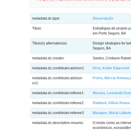
metadata.dc.type:
Dissertação
Título:
Estratégias de projeto
em Porto Seguro, BA
Título(s) alternativo(s):
Design strategies for b
Seguro, BA
metadata.dc.creator:
Santos, Cristiane Rabel
metadata.dc.contributor.advisor1:
First, Asher Kiperstok
metadata.dc.contributor.advisor-
Freire, Márcia Rebouç
co1:
metadata.dc.contributor.referee1:
Moraes, Leonardo Evan
metadata.dc.contributor.referee2:
Rabbani, Allívia Rous
metadata.dc.contributor.referee3:
Marques, Maria Lidian
metadata.dc.description.resumo:
O modo como as interve
econômicos, ecossistêm