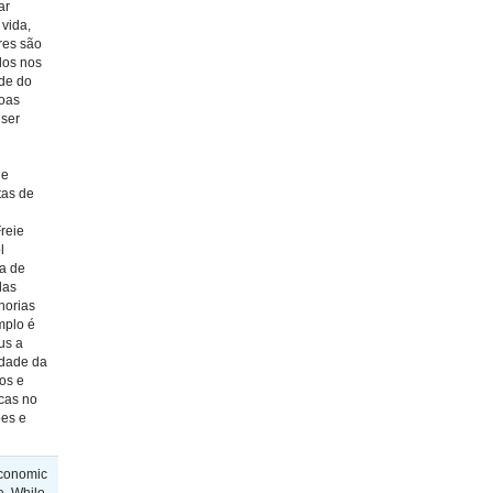
ar
 vida,
ores são
dos nos
ade do
boas
 ser
de
tas de
reie
l
a de
das
horias
mplo é
us a
edade da
os e
icas no
ões e
economic