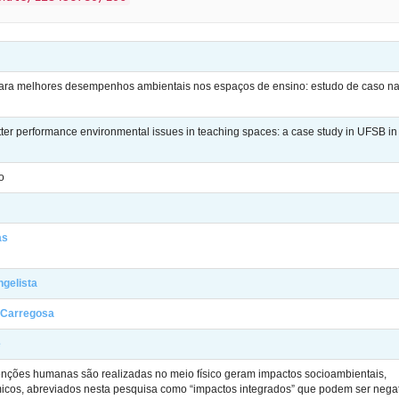
 para melhores desempenhos ambientais nos espaços de ensino: estudo de caso 
etter performance environmental issues in teaching spaces: a case study in UFSB in
o
as
gelista
e Carregosa
e
nções humanas são realizadas no meio físico geram impactos socioambientais,
icos, abreviados nesta pesquisa como “impactos integrados” que podem ser nega