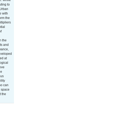
e. While
ting to
 Urban
e with
form the
tipliers
tial
of
e
n the
its and
rmance,
developed
ed at
ogical
rove
le
pus
lity
who can
g space
t the