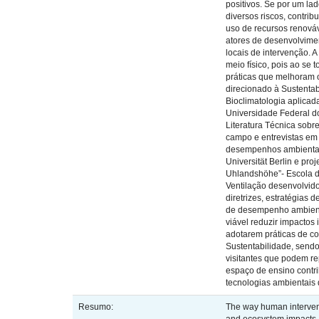
positivos. Se por um la
diversos riscos, contri
uso de recursos renováve
atores de desenvolvime
locais de intervenção. A
meio físico, pois ao se
práticas que melhoram 
direcionado à Sustentab
Bioclimatologia aplicad
Universidade Federal d
Literatura Técnica sobr
campo e entrevistas em 
desempenhos ambientais,
Universität Berlin e pr
Uhlandshöhe”- Escola d
Ventilação desenvolvid
diretrizes, estratégias
de desempenho ambienta
viável reduzir impactos
adotarem práticas de c
Sustentabilidade, send
visitantes que podem re
espaço de ensino contri
tecnologias ambientais 
Resumo:
The way human intervent