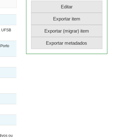
na UFSB
 Porto
tivos ou