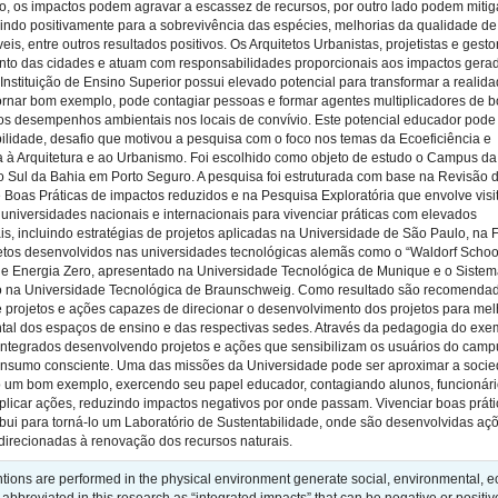
do, os impactos podem agravar a escassez de recursos, por outro lado podem mitig
buindo positivamente para a sobrevivência das espécies, melhorias da qualidade de
is, entre outros resultados positivos. Os Arquitetos Urbanistas, projetistas e gest
nto das cidades e atuam com responsabilidades proporcionais aos impactos gera
 Instituição de Ensino Superior possui elevado potencial para transformar a realid
 tornar bom exemplo, pode contagiar pessoas e formar agentes multiplicadores de 
os desempenhos ambientais nos locais de convívio. Este potencial educador pode
ilidade, desafio que motivou a pesquisa com o foco nos temas da Ecoeficiência e
a à Arquitetura e ao Urbanismo. Foi escolhido como objeto de estudo o Campus da
o Sul da Bahia em Porto Seguro. A pesquisa foi estruturada com base na Revisão 
e Boas Práticas de impactos reduzidos e na Pesquisa Exploratória que envolve visi
universidades nacionais e internacionais para vivenciar práticas com elevados
 incluindo estratégias de projetos aplicadas na Universidade de São Paulo, na F
ojetos desenvolvidos nas universidades tecnológicas alemãs como o “Waldorf Schoo
e Energia Zero, apresentado na Universidade Tecnológica de Munique e o Sistem
o na Universidade Tecnológica de Braunschweig. Como resultado são recomenda
 de projetos e ações capazes de direcionar o desenvolvimento dos projetos para mel
l dos espaços de ensino e das respectivas sedes. Através da pedagogia do exe
 integrados desenvolvendo projetos e ações que sensibilizam os usuários do camp
onsumo consciente. Uma das missões da Universidade pode ser aproximar a soci
o um bom exemplo, exercendo seu papel educador, contagiando alunos, funcionári
plicar ações, reduzindo impactos negativos por onde passam. Vivenciar boas prát
bui para torná-lo um Laboratório de Sustentabilidade, onde são desenvolvidas aç
direcionadas à renovação dos recursos naturais.
ions are performed in the physical environment generate social, environmental, 