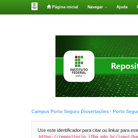
Página inicial
Navegar
Ajuda
Skip
navigation
Campus Porto Seguro
Dissertações - Porto Segu
Use este identificador para citar ou linkar para est
https://repositorio.ifba.edu.br/jspui/ha