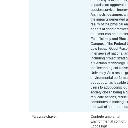
and ecosystem impacts, a
impacts can aggravate re
species survival, improv
Architects, designers a
the impacts generated at
reality of the physical 
agents of good practices
educator can be directed
Ecoefficiency and Biocli
Campus of the Federal U
Low Impact Good Practic
interviews at national a
including project strate
at German technology un
the Technological Unive
University. As a result, 
environmental performa
pedagogy, it is feasible
users to adopt conscious
society closer, being a 
replicate actions, redu
contributes to making it
renewal of natural reso
Palavras-chave:
Conforto ambiental
Environmental comfort
Ecodesign