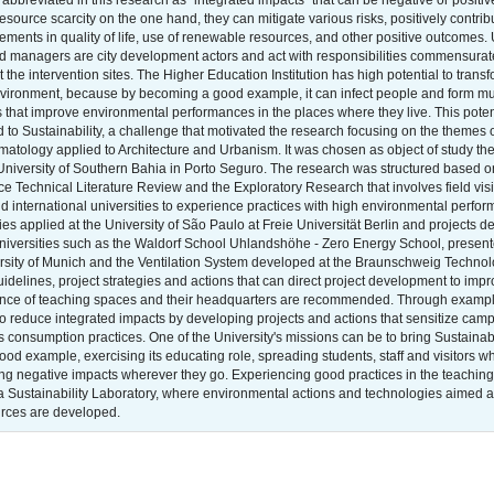
bbreviated in this research as “integrated impacts” that can be negative or positiv
source scarcity on the one hand, they can mitigate various risks, positively contribu
ements in quality of life, use of renewable resources, and other positive outcomes.
nd managers are city development actors and act with responsibilities commensurat
 the intervention sites. The Higher Education Institution has high potential to trans
environment, because by becoming a good example, it can infect people and form mul
 that improve environmental performances in the places where they live. This poten
 to Sustainability, a challenge that motivated the research focusing on the themes 
matology applied to Architecture and Urbanism. It was chosen as object of study th
niversity of Southern Bahia in Porto Seguro. The research was structured based o
e Technical Literature Review and the Exploratory Research that involves field vis
nd international universities to experience practices with high environmental perfo
gies applied at the University of São Paulo at Freie Universität Berlin and projects 
iversities such as the Waldorf School Uhlandshöhe - Zero Energy School, present
rsity of Munich and the Ventilation System developed at the Braunschweig Technol
guidelines, project strategies and actions that can direct project development to imp
nce of teaching spaces and their headquarters are recommended. Through examp
 to reduce integrated impacts by developing projects and actions that sensitize cam
 consumption practices. One of the University's missions can be to bring Sustainabi
good example, exercising its educating role, spreading students, staff and visitors 
cing negative impacts wherever they go. Experiencing good practices in the teachin
 a Sustainability Laboratory, where environmental actions and technologies aimed a
urces are developed.