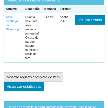
Arquivos associados a este item:
Arquivo
Descrição
Tamanho
Formato
Aline
Quanto
1.47 MB
Adobe
Visualizar/Abrir
Santiago
vale uma
PDF
de
área
Oliveira.pdf
marinha
protegida?
O caso do
parque
natural
municipal
recife de
fora.
Mostrar registro completo do item
Visualizar estatísticas
Os itens no repositório estão protegidos por copyright, com todos os