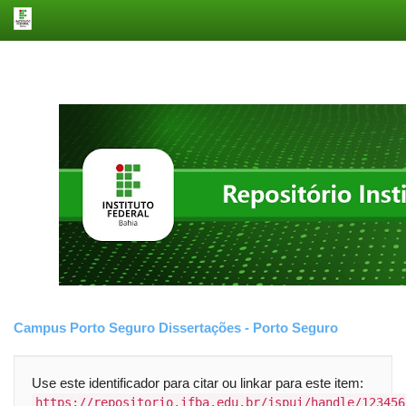
Skip
navigation
Campus Porto Seguro
Dissertações - Porto Seguro
Use este identificador para citar ou linkar para este item:
https://repositorio.ifba.edu.br/jspui/handle/123456