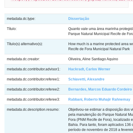
metadata.dc.type:
Dissertação
Título:
Quanto vale uma área marinha protegi
Parque Natural Municipal Recife de For
Título(s) alternativo(s):
How much is a marine protected area wo
Recife de Fora Municipal Natural Park
metadata.dc.creator:
Oliveira, Aline Santiago Aquino
metadata.dc.contributor.advisor1:
Hackradt, Carlos Werner
metadata.dc.contributor.referee1:
Schiavetti, Alexandre
metadata.dc.contributor.referee2:
Bernardes, Marcos Eduardo Cordeiro
metadata.dc.contributor.referee3:
Rabbani, Roberto Muhajir Rahnemay
metadata.dc.description.resumo:
Objetivou-se estimar a disposição dos v
pela manutenção do Parque Natural Mun
Fora (PNM Recife de Fora), localizado 
Bahia. Para tanto, foram aplicados 136 
período de novembro de 2018 a feverei