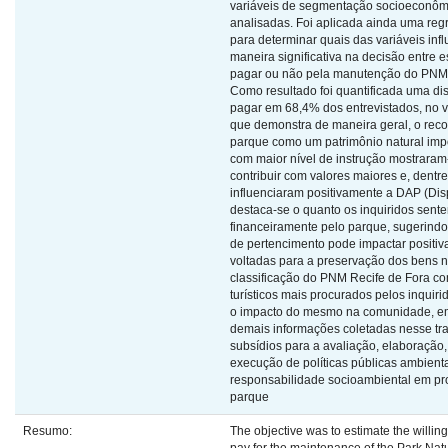
variáveis de segmentação socioeconôm
analisadas. Foi aplicada ainda uma regr
para determinar quais das variáveis inf
maneira significativa na decisão entre e
pagar ou não pela manutenção do PNM 
Como resultado foi quantificada uma di
pagar em 68,4% dos entrevistados, no v
que demonstra de maneira geral, o rec
parque como um patrimônio natural imp
com maior nível de instrução mostrara
contribuir com valores maiores e, dentre
influenciaram positivamente a DAP (Dis
destaca-se o quanto os inquiridos sent
financeiramente pelo parque, sugerindo
de pertencimento pode impactar positi
voltadas para a preservação dos bens na
classificação do PNM Recife de Fora co
turísticos mais procurados pelos inquir
o impacto do mesmo na comunidade, e
demais informações coletadas nesse tr
subsídios para a avaliação, elaboração
execução de políticas públicas ambient
responsabilidade socioambiental em pr
parque
Resumo:
The objective was to estimate the willingn