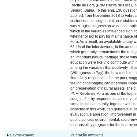
pay for the maintenance of the Park Nat
Recife de Fora (PNM Recife de Fora), lo
Seguro, Bahia. To this end, 136 questio
applied, from November 2018 to Februa
socioeconomic segmentation variables 
was A logistic regression was also appli
which of the variables influenced signifi
whether or not to pay for maintenance o
Fora. As a result, an availability to pay w
68.4% of the interviewees, in the amoun
which generally demonstrates the recogn
an important natural heritage. those with
education were likely to contribute with h
among the variables that positively inf
(Willingness to Pay), the how much do r
financially responsible for the park, sugg
feeling of belonging can positively impa
on preservation of natural assets. The cla
PNM Recife de Fora as one of the tourist
sought after by respondents, also reveal
same in the community, together with the
collected in this work, can generate subs
evaluation, elaboration, improvement in 
public policies environmental, socio-en
responsibility programs for the improvem
Palavras-chave:
Valoração ambiental