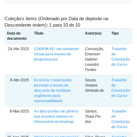
Coleção's Items (Ordenado por Data de depósito na
Descendente ordem): 1 para 10 de 10
Data do
Título
Autor(es)
Tipo
documento
24-Abr-2025
CODIFIKAE: um ambiente
Conceição,
Trabalho
visual para ensino de
Emerson
de
programação
Gabriel
Conclusão
Leandro
de Curso
Fontes
8-Abr-2025
Ecociclo: conectando
Souza,
Trabalho
pessoas a locais de
Viviane
de
descarte de resíduos
Almeida de
Conclusão
orgânicos para
de Curso
sustentabilidade
8-Mai-2025
As discussões de gênero
Santos,
Trabalho
nos eventos women in
Thais Pio
de
information technology
dos
Conclusão
de Curso