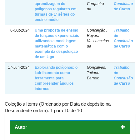
aprendizagem de
Cerqueira
Conclusão
polígonos regulares em
da
de Curso
turmas de 1ª séries do
ensino médio
6-Out-2024
Uma proposta de ensino
Conceição ,
Trabalho
de funções exponenciais
Rayara
de
utilizando a modelagem
Vasconcelos
Conclusão
matemática com o
da
de Curso
exemplo da despoluição
de um lago
17-Jun-2024
Explorando polígonos: o
Gonçalves,
Trabalho
ladrilhamento como
Tatiane
de
ferramenta para
Barreto
Conclusão
compreender ângulos
de Curso
internos
Coleção's Items (Ordenado por Data de depósito na
Descendente ordem): 1 para 10 de 10
Autor