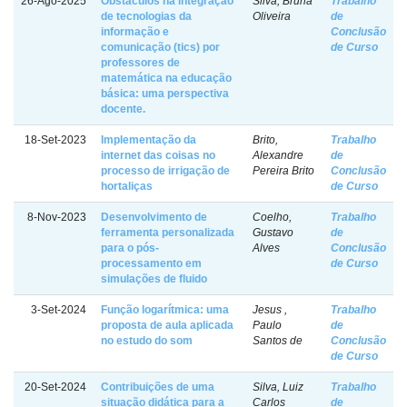
26-Ago-2025
Obstáculos na integração
Silva, Bruna
Trabalho
de tecnologias da
Oliveira
de
informação e
Conclusão
comunicação (tics) por
de Curso
professores de
matemática na educação
básica: uma perspectiva
docente.
18-Set-2023
Implementação da
Brito,
Trabalho
internet das coisas no
Alexandre
de
processo de irrigação de
Pereira Brito
Conclusão
hortaliças
de Curso
8-Nov-2023
Desenvolvimento de
Coelho,
Trabalho
ferramenta personalizada
Gustavo
de
para o pós-
Alves
Conclusão
processamento em
de Curso
simulações de fluido
3-Set-2024
Função logarítmica: uma
Jesus ,
Trabalho
proposta de aula aplicada
Paulo
de
no estudo do som
Santos de
Conclusão
de Curso
20-Set-2024
Contribuições de uma
Silva, Luiz
Trabalho
situação didática para a
Carlos
de