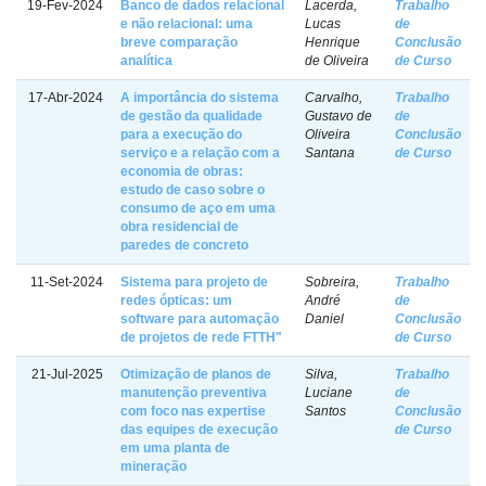
19-Fev-2024
Banco de dados relacional
Lacerda,
Trabalho
e não relacional: uma
Lucas
de
breve comparação
Henrique
Conclusão
analítica
de Oliveira
de Curso
17-Abr-2024
A importância do sistema
Carvalho,
Trabalho
de gestão da qualidade
Gustavo de
de
para a execução do
Oliveira
Conclusão
serviço e a relação com a
Santana
de Curso
economia de obras:
estudo de caso sobre o
consumo de aço em uma
obra residencial de
paredes de concreto
11-Set-2024
Sistema para projeto de
Sobreira,
Trabalho
redes ópticas: um
André
de
software para automação
Daniel
Conclusão
de projetos de rede FTTH"
de Curso
21-Jul-2025
Otimização de planos de
Silva,
Trabalho
manutenção preventiva
Luciane
de
com foco nas expertise
Santos
Conclusão
das equipes de execução
de Curso
em uma planta de
mineração