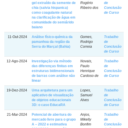
gel extraído da semente de
Rogério
de
chia (salvia hispanica)
Ribeiro dos
Conclusão
como coagulante natural
de Curso
na clarificação de água em
comunidade do semiárido
baiano
11-Out-2024
Análise físico-química da
Gomes,
Trabalho
pamanhoa da região da
Rodrigo
de
Serra do Marçal (Bahia)
Correia
Conclusão
de Curso
12-Ago-2024
Investigação via método
Novais,
Trabalho
das diferenças finitas em
Paulo
de
estruturas bidimensionais
Henrique
Conclusão
de barras com análise não
Cardoso de
de Curso
linear
19-Dez-2024
Uma arquitetura para um
Lopes,
Trabalho
aplicativo de visualização
Samuel
de
de objetos educacionais
Alves
Conclusão
3D: o caso EducaRA
de Curso
21-Mar-2024
Potencial de abertura do
Anjos,
Trabalho
mercado livre para o grupo
Mikelly
de
A – 2022 e estimativa
Bonfim
Conclusão