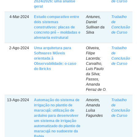
2024/2026: uma análise
de Curso
geral
4-Mar-2024
Estudo comparativo entre
Antunes,
Trabalho
dois sistemas
Daniel
de
construtivos: placas de
Sullivan da
Conclusão
concreto pré – moldadas e
Silva
de Curso
alvenaria estrutural
2-Ago-2024
Uma arquitetura para
Oliveira,
Trabalho
Softwares Móveis
Filipe
de
orientada à
Lacerda;
Conclusão
Observabilidade: o caso
Carvalho,
de Curso
do Ibricks
Luis Paulo
da Silva;
Passos,
Amanda
Ferraz de O.
13-Ago-2024
Automação do sistema de
Amorim,
Trabalho
irrigação no plantio de
Amanda
de
maracujá: utilização de
Luísa
Conclusão
arduino para desenvolver
Fagundes
de Curso
um sistema de irrigação
automatizado do plantio de
maracujá no sudoeste da
Bahia