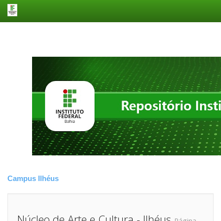
Skip
navigation
Campus Ilhéus
Núcleo de Arte e Cultura - Ilhéus
Página