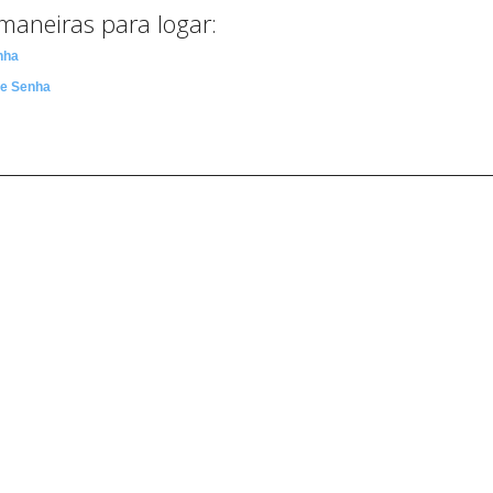
maneiras para logar:
nha
 e Senha