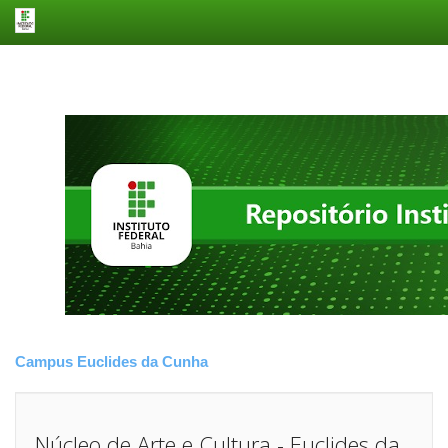
Skip
navigation
Campus Euclides da Cunha
Núcleo de Arte e Cultura - Euclides da