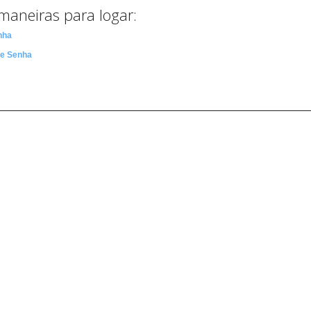
maneiras para logar:
nha
 e Senha