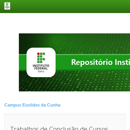
Skip
navigation
Campus Euclides da Cunha
Trabalhos de Conclusão de Cursos