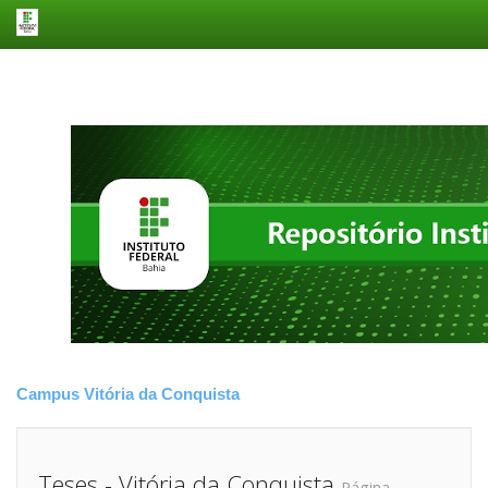
Skip
navigation
Campus Vitória da Conquista
Teses - Vitória da Conquista
Página