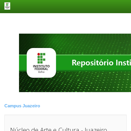
Skip
navigation
Campus Juazeiro
Núcleo de Arte e Cultura - Juazeiro