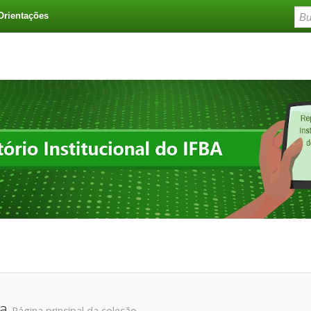
Orientações
na
Página principal da coleção