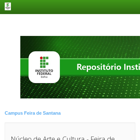
Skip
navigation
Campus Feira de Santana
Núcleo de Arte e Cultura - Feira de