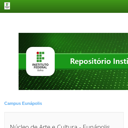
Skip
navigation
Campus Eunápolis
Núcleo de Arte e Cultura - Eunápolis