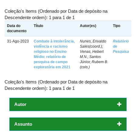
Coleção's Items (Ordenado por Data de depósito na
Descendente ordem): 1 para 1 de 1
Data do
Título
Autor(es)
Tipo
documento
31-Ago-2023
Combate à intolerância,
Nunes, Erivaldo
Relatório
violência e racismo
Sales(coord.);
de
religioso no Ensino
Venas, Hebert
Pesquisa
Médio: relatório de
M.N.; Santos
pesquisa de campo
Júnior, Rubem B.
exploratória em 2021
(cols.)
Coleção's Items (Ordenado por Data de depósito na
Descendente ordem): 1 para 1 de 1
Autor
Assunto