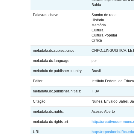
Bahia.
Palavras-chave:
Samba de roda
História
Memória
Cultura
Cultura Popular
Crítica
metadata.dc.subject.cnpq:
CNPQ::LINGUISTICA, LE
metadata.dc.language:
por
metadata.dc.publisher.country:
Brasil
Editor:
Instituto Federal de Educ
metadata.dc.publisher.initials:
IFBA
Citação:
Nunes, Erivaldo Sales. S
metadata.dc.rights:
Acesso Aberto
metadata.dc.rights.uri:
http://creativecommons.o
URI:
http://repositorio.ifba.e