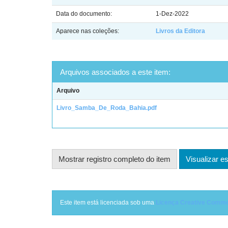
Data do documento:
1-Dez-2022
Aparece nas coleções:
Livros da Editora
Arquivos associados a este item:
Arquivo
Livro_Samba_De_Roda_Bahia.pdf
Mostrar registro completo do item
Visualizar es
Este item está licenciada sob uma
Licença Creative Comm