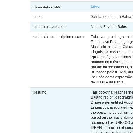
metadata.dc.type:
Livro
Título:
Samba de roda da Bahia: 
metadata.dc.creator:
Nunes, Erivaldo Sales
metadata.dc.description.resumo:
Este livro que chega ao l
Recôncavo Baiano, geogra
Mestrado intitulada Cult
Linguística, associado à l
epistemológica em finais 
pautada na música, na da
baiano foi reconhecido, p
utilizados pelo IPHAN, d
inclusão desta expressão 
do Brasil e da Bahia.
Resumo:
This book that reaches the
Baiano region, geographic
Dissertation entitled Pop
Linguistics, associated wit
the epistemological turn a
based on the music, dance
recognized by UNESCO as an
IPHAN, during the elabora
cultural expression as a cu