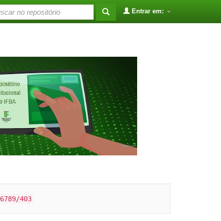
Entrar em:
6789/403