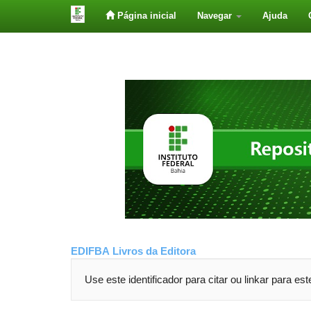
Página inicial
Navegar
Ajuda
Skip
navigation
EDIFBA
Livros da Editora
Use este identificador para citar ou linkar para es