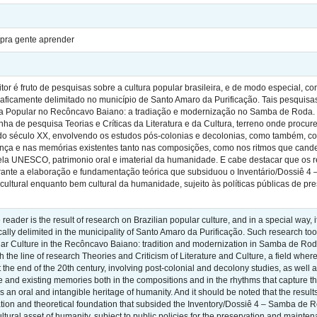
pra gente aprender
eitor é fruto de pesquisas sobre a cultura popular brasileira, e de modo especial,
ficamente delimitado no município de Santo Amaro da Purificação. Tais pesquisa
ura Popular no Recôncavo Baiano: a tradiação e modernização no Samba de Roda.
inha de pesquisa Teorias e Críticas da Literatura e da Cultura, terreno onde procur
do século XX, envolvendo os estudos pós-colonias e decolonias, como também, contr
nça e nas memórias existentes tanto nas composições, como nos ritmos que cand
ela UNESCO, patrimonio oral e imaterial da humanidade. E cabe destacar que os re
urante a elaboração e fundamentação teórica que subsiduou o Inventário/Dossiê 
cultural enquanto bem cultural da humanidade, sujeito às políticas públicas de p
 reader is the result of research on Brazilian popular culture, and in a special way
ally delimited in the municipality of Santo Amaro da Purificação. Such research t
ular Culture in the Recôncavo Baiano: tradition and modernization in Samba de Roda
h the line of research Theories and Criticism of Literature and Culture, a field where
t the end of the 20th century, involving post-colonial and decolony studies, as well 
 and existing memories both in the compositions and in the rhythms that capture t
 oral and intangible heritage of humanity. And it should be noted that the results 
tion and theoretical foundation that subsided the Inventory/Dossiê 4 – Samba de Ro
ltural asset of humanity, subject to public policies for the preservation and maintena