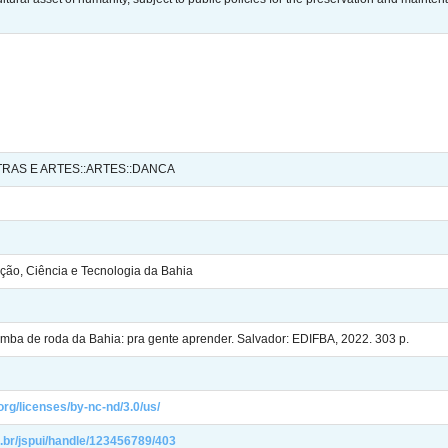
TRAS E ARTES::ARTES::DANCA
ação, Ciência e Tecnologia da Bahia
amba de roda da Bahia: pra gente aprender. Salvador: EDIFBA, 2022. 303 p.
rg/licenses/by-nc-nd/3.0/us/
du.br/jspui/handle/123456789/403