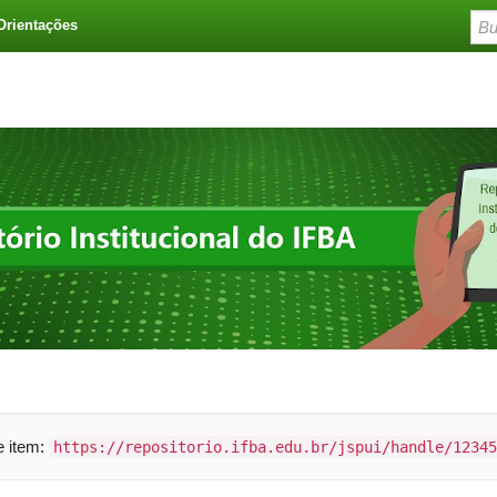
Orientações
te item:
https://repositorio.ifba.edu.br/jspui/handle/12345