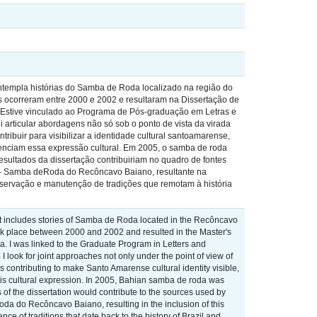
 contempla histórias do Samba de Roda localizado na região do
s ocorreram entre 2000 e 2002 e resultaram na Dissertação de
 Estive vinculado ao Programa de Pós-graduação em Letras e
ei articular abordagens não só sob o ponto de vista da virada
ibuir para visibilizar a identidade cultural santoamarense,
enciam essa expressão cultural. Em 2005, o samba de roda
sultados da dissertação contribuiriam no quadro de fontes
4 – Samba deRoda do Recôncavo Baiano, resultante na
reservação e manutenção de tradições que remotam à história
, it includes stories of Samba de Roda located in the Recôncavo
ook place between 2000 and 2002 and resulted in the Master's
. I was linked to the Graduate Program in Letters and
 I look for joint approaches not only under the point of view of
as contributing to make Santo Amarense cultural identity visible,
his cultural expression. In 2005, Bahian samba de roda was
of the dissertation would contribute to the sources used by
da do Recôncavo Baiano, resulting in the inclusion of this
nce of traditions that date back to the history of Brazil and