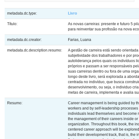
metadata.dc.type:
Livro
Título:
As novas carreiras: presente e futuro 5 pi
para reinventar sua profissão na nova ec
metadata.dc.creator:
Farias, Luana
metadata.dc.description.resumo:
A gestão de carreira está sendo orientada
subjetividade dos trabalhadores e por pr
autoliderança pelos quais os indivíduos li
próprios e passam a ser responsáveis pel
suas carreiras dentro ou fora de uma org
longo deste livro, será explorada a abord
centrada no indivíduo, que busca construir
desenvolvimento, ou seja, o individuo cria
metas de carreira, implementa e avalia su
Resumo:
Career management is being guided by the 
workers and by self-leadership processes
individuals lead themselves and become r
the management of their careers inside or
organization. Throughout this book, the in
centered career approach will be explored
build their development track, that is, the 