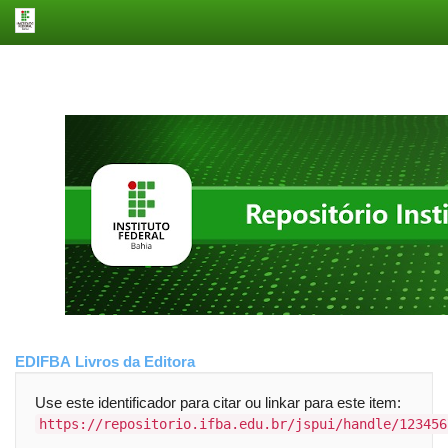
Skip
navigation
EDIFBA
Livros da Editora
Use este identificador para citar ou linkar para este item:
https://repositorio.ifba.edu.br/jspui/handle/123456