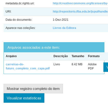
metadata.dc.rights.uri:
http://creativecommons.org/licenses/by-
URI:
http://repositorio.ifba.edu.br/jspui/hand
Data do documento:
1-Dez-2021
Aparece nas coleções:
Livros da Editora
Arquivos associados a este item:
Arquivo
Descrição
Tamanho
Formato
carreiras-do-
Livro
8.42 MB
Adobe
futuro_completo_com_capa.pdf
PDF
Mostrar registro completo do item
Visualizar estatísticas