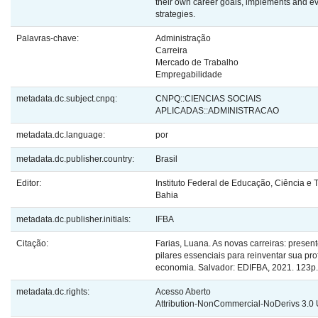
their own career goals, implements and ev
strategies.
Palavras-chave:
Administração
Carreira
Mercado de Trabalho
Empregabilidade
metadata.dc.subject.cnpq:
CNPQ::CIENCIAS SOCIAIS
APLICADAS::ADMINISTRACAO
metadata.dc.language:
por
metadata.dc.publisher.country:
Brasil
Editor:
Instituto Federal de Educação, Ciência e 
Bahia
metadata.dc.publisher.initials:
IFBA
Citação:
Farias, Luana. As novas carreiras: present
pilares essenciais para reinventar sua pr
economia. Salvador: EDIFBA, 2021. 123p.
metadata.dc.rights:
Acesso Aberto
Attribution-NonCommercial-NoDerivs 3.0 