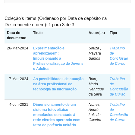
Coleção's Items (Ordenado por Data de depósito na
Descendente ordem): 1 para 3 de 3
Data do
Título
Autor(es)
Tipo
documento
26-Mar-2024
Experimentação e
Souza ,
Trabalho
aprendizagem:
Mayara
de
Impulsionando a
Santos
Conclusão
Profissionalização de Jovens
de Curso
e Adultos
7-Mar-2024
As possibilidades de atuação
Brito,
Trabalho
na área profissional de
Mario
de
tecnologia da informação
Henrique
Conclusão
da Silva
de Curso
4-Jun-2021
Dimensionamento de um
Nunes,
Trabalho
sistema fotovoltaico
André
de
monofásico conectado à
Luiz de
Conclusão
rede elétrica operando com
Oliveira
de Curso
fator de potência unitário