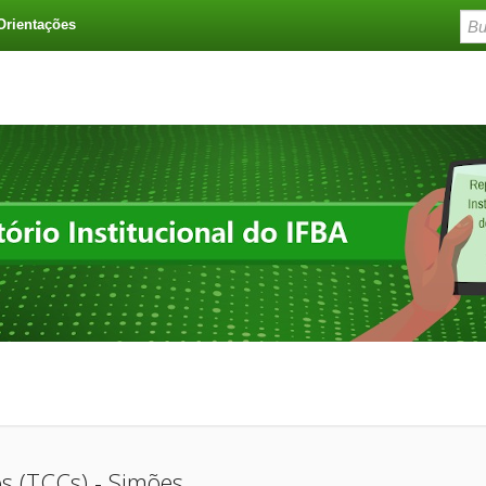
Orientações
s (TCCs) - Simões