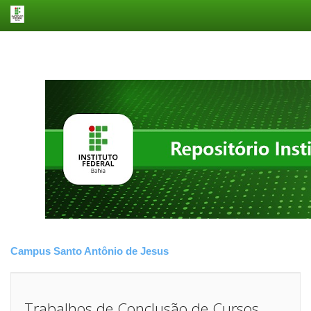
Skip
navigation
Campus Santo Antônio de Jesus
Trabalhos de Conclusão de Cursos