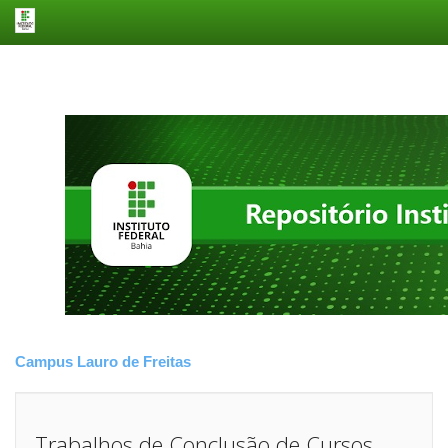
Skip
navigation
Campus Lauro de Freitas
Trabalhos de Conclusão de Cursos