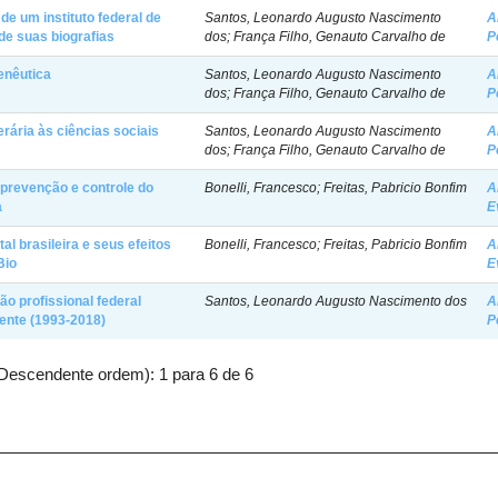
de um instituto federal de
Santos, Leonardo Augusto Nascimento
A
de suas biografias
dos; França Filho, Genauto Carvalho de
P
enêutica
Santos, Leonardo Augusto Nascimento
A
dos; França Filho, Genauto Carvalho de
P
terária às ciências sociais
Santos, Leonardo Augusto Nascimento
A
dos; França Filho, Genauto Carvalho de
P
 prevenção e controle do
Bonelli, Francesco; Freitas, Pabricio Bonfim
A
a
E
l brasileira e seus efeitos
Bonelli, Francesco; Freitas, Pabricio Bonfim
A
Bio
E
ão profissional federal
Santos, Leonardo Augusto Nascimento dos
A
sente (1993-2018)
P
Descendente ordem): 1 para 6 de 6