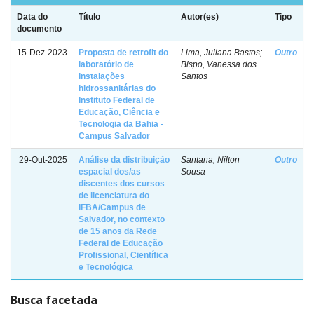
Data do
Título
Autor(es)
Tipo
documento
15-Dez-2023
Proposta de retrofit do
Lima, Juliana Bastos;
Outro
laboratório de
Bispo, Vanessa dos
instalações
Santos
hidrossanitárias do
Instituto Federal de
Educação, Ciência e
Tecnologia da Bahia -
Campus Salvador
29-Out-2025
Análise da distribuição
Santana, Nilton
Outro
espacial dos/as
Sousa
discentes dos cursos
de licenciatura do
IFBA/Campus de
Salvador, no contexto
de 15 anos da Rede
Federal de Educação
Profissional, Científica
e Tecnológica
Busca facetada