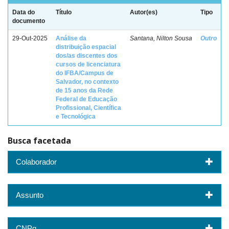
Data do
Título
Autor(es)
Tipo
documento
29-Out-2025
Análise da
Santana, Nilton Sousa
Outro
distribuição espacial
dos/as discentes dos
cursos de licenciatura
do IFBA/Campus de
Salvador, no contexto
de 15 anos da Rede
Federal de Educação
Profissional, Científica
e Tecnológica
Busca facetada
Colaborador
Assunto
CNPq