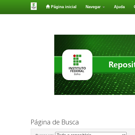
Página inicial
Navegar
Ajuda
Skip
navigation
Página de Busca