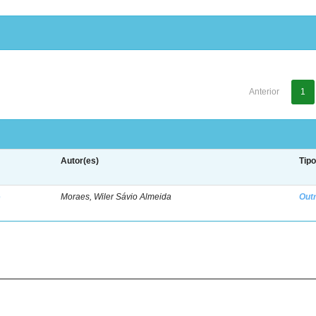
Anterior
1
Autor(es)
Tip
e
Moraes, Wiler Sávio Almeida
Out