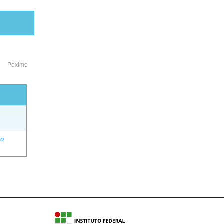
Póximo
o
ro