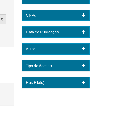
CNPq
Data de Publicação
Autor
Tipo de Acesso
Has File(s)