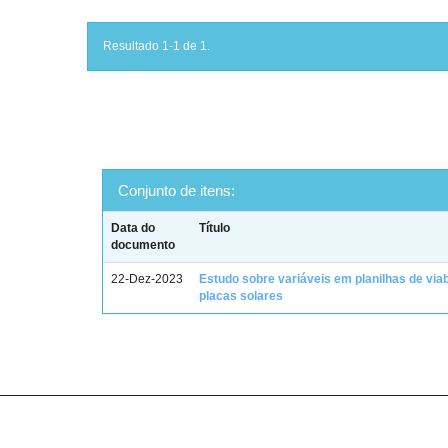
Resultado 1-1 de 1.
Conjunto de itens:
Data do
Título
documento
22-Dez-2023
Estudo sobre variáveis em planilhas de viab
placas solares