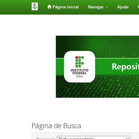
Página inicial
Navegar
Ajuda
Skip
navigation
Página de Busca