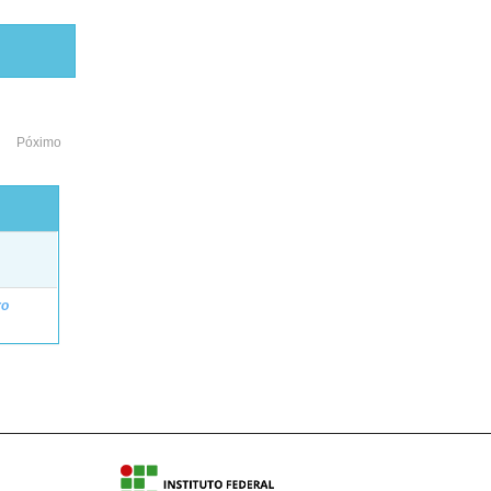
Póximo
o
ro