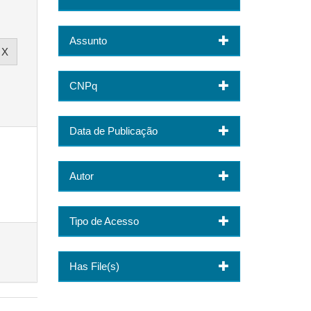
Assunto
CNPq
Data de Publicação
Autor
Tipo de Acesso
Has File(s)