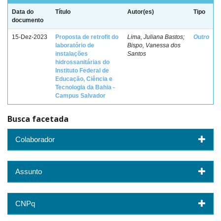
Data do
Título
Autor(es)
Tipo
documento
15-Dez-2023
Proposta de retrofit do
Lima, Juliana Bastos;
Outro
laboratório de
Bispo, Vanessa dos
instalações
Santos
hidrossanitárias do
Instituto Federal de
Educação, Ciência e
Tecnologia da Bahia -
Campus Salvador
Busca facetada
Colaborador
Assunto
CNPq