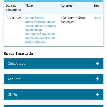
Data do
Título
Autor(es)
Tipo
documento
21-Jul-2025
Matemática e
São Pedro, Márcio
Outro
ancestralidade: Jogos
dos Anjos
Tradicionais Africanos
no ensino de
matemática no ensino
médio em uma Escola
Pública Baiana
Busca facetada
Colaborador
Assunto
CNPq