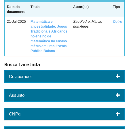
Data do
Título
Autor(es)
Tipo
documento
21-Jul-2025
Matemática e
São Pedro, Márcio
Outro
ancestralidade: Jogos
dos Anjos
Tradicionais Africanos
no ensino de
matemática no ensino
médio em uma Escola
Pública Baiana
Busca facetada
Colaborador
Assunto
CNPq