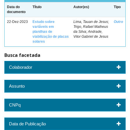
Data do
Título
Autor(es)
Tipo
documento
22-Dez-2023
Estudo sobre
Lima, Tauan de Jesus;
Outro
variáveis em
Trigo, Rafael Matheus
planilhas de
da Silva; Andrade,
viabilização de placas
Vitor Gabriel de Jesus
solares
Busca facetada
Colaborador
Assunto
CNPq
Data de Publicação