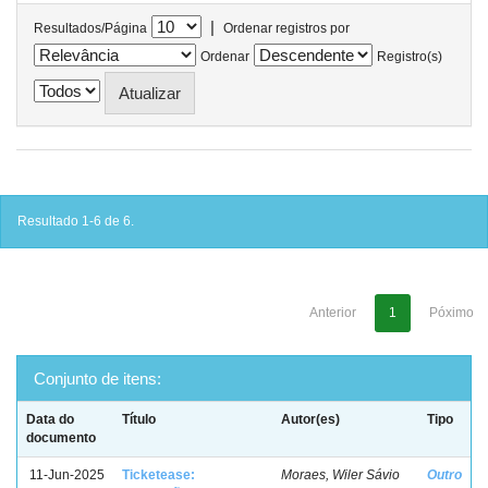
|
Resultados/Página
Ordenar registros por
Ordenar
Registro(s)
Resultado 1-6 de 6.
Anterior
1
Póximo
Conjunto de itens:
Data do
Título
Autor(es)
Tipo
documento
11-Jun-2025
Ticketease:
Moraes, Wiler Sávio
Outro