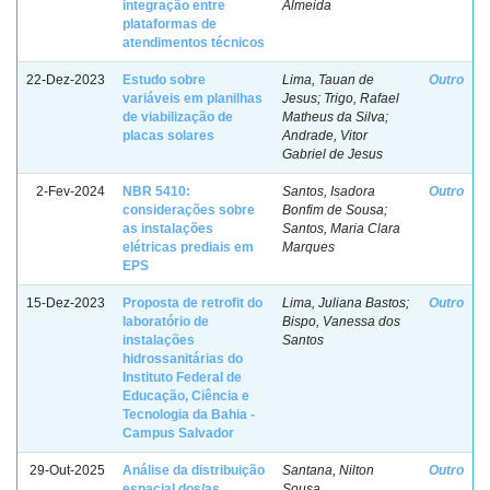
integração entre
Almeida
plataformas de
atendimentos técnicos
22-Dez-2023
Estudo sobre
Lima, Tauan de
Outro
variáveis em planilhas
Jesus; Trigo, Rafael
de viabilização de
Matheus da Silva;
placas solares
Andrade, Vitor
Gabriel de Jesus
2-Fev-2024
NBR 5410:
Santos, Isadora
Outro
considerações sobre
Bonfim de Sousa;
as instalações
Santos, Maria Clara
elétricas prediais em
Marques
EPS
15-Dez-2023
Proposta de retrofit do
Lima, Juliana Bastos;
Outro
laboratório de
Bispo, Vanessa dos
instalações
Santos
hidrossanitárias do
Instituto Federal de
Educação, Ciência e
Tecnologia da Bahia -
Campus Salvador
29-Out-2025
Análise da distribuição
Santana, Nilton
Outro
espacial dos/as
Sousa