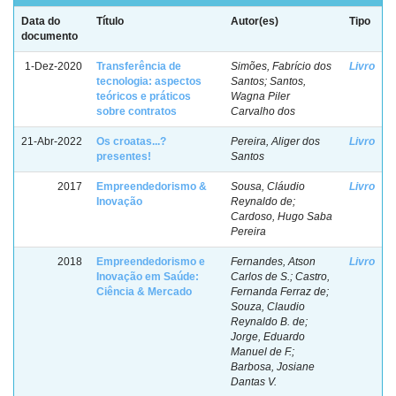
Data do
Título
Autor(es)
Tipo
documento
1-Dez-2020
Transferência de
Simões, Fabrício dos
Livro
tecnologia: aspectos
Santos; Santos,
teóricos e práticos
Wagna Piler
sobre contratos
Carvalho dos
21-Abr-2022
Os croatas...?
Pereira, Aliger dos
Livro
presentes!
Santos
2017
Empreendedorismo &
Sousa, Cláudio
Livro
Inovação
Reynaldo de;
Cardoso, Hugo Saba
Pereira
2018
Empreendedorismo e
Fernandes, Atson
Livro
Inovação em Saúde:
Carlos de S.; Castro,
Ciência & Mercado
Fernanda Ferraz de;
Souza, Claudio
Reynaldo B. de;
Jorge, Eduardo
Manuel de F.;
Barbosa, Josiane
Dantas V.