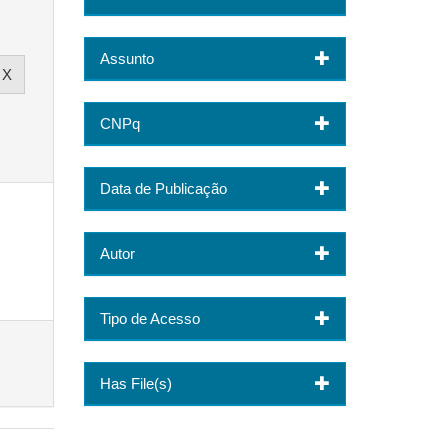
Assunto
CNPq
Data de Publicação
Autor
Tipo de Acesso
Has File(s)