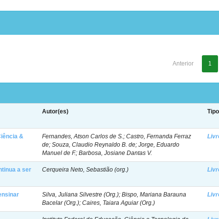
Anterior
1
Autor(es)
Tip
iência &
Fernandes, Atson Carlos de S.; Castro, Fernanda Ferraz
Livr
de; Souza, Claudio Reynaldo B. de; Jorge, Eduardo
Manuel de F.; Barbosa, Josiane Dantas V.
ntinua a ser
Cerqueira Neto, Sebastião (org.)
Livr
ensinar
Silva, Juliana Silvestre (Org.); Bispo, Mariana Barauna
Livr
Bacelar (Org.); Caires, Taiara Aguiar (Org.)