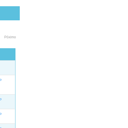
Póximo
o
o
o
o