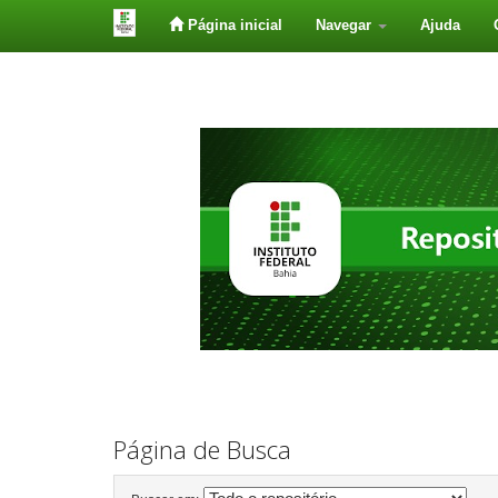
Página inicial
Navegar
Ajuda
Skip
navigation
Página de Busca