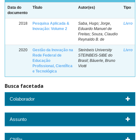
Data do
Título
Autor(es)
Tipo
documento
2018
Pesquisa Aplicada &
Saba, Hugo; Jorge,
Livro
Inovação: Volume 2
Eduardo Manuel de
Freitas; Souza, Claudio
Reynaldo B. de
2020
Gestão da Inovação na
Steinbeis University
Livro
Rede Federal de
STEINBEIS-SIBE do
Educação
Brasil; Bäuerle, Bruno
Profissional, Científica
Viotti
e Tecnológica
Busca facetada
Colaborador
Assunto
CNPq