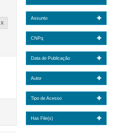
Assunto
CNPq
Data de Publicação
Autor
Tipo de Acesso
Has File(s)