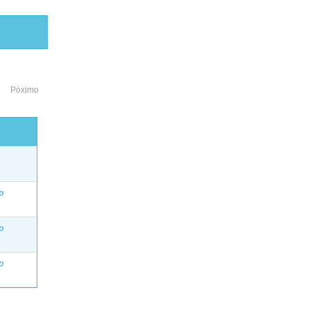
Póximo
o
o
o
o