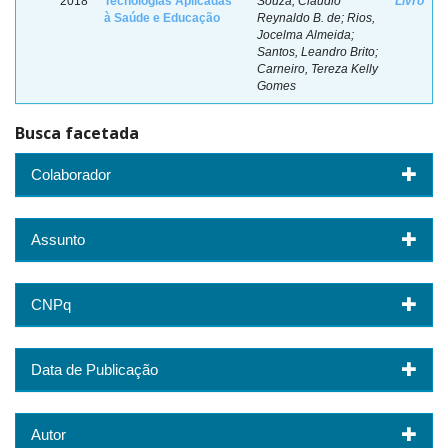
2018
Tecnologias Aplicadas
Souza, Claudio
Livro
à Saúde e Educação
Reynaldo B. de; Rios,
Jocelma Almeida;
Santos, Leandro Brito;
Carneiro, Tereza Kelly
Gomes
Busca facetada
Colaborador
Assunto
CNPq
Data de Publicação
Autor