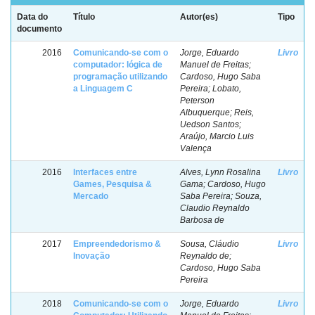
Data do
Título
Autor(es)
Tipo
documento
2016
Comunicando-se com o
Jorge, Eduardo
Livro
computador: lógica de
Manuel de Freitas;
programação utilizando
Cardoso, Hugo Saba
a Linguagem C
Pereira; Lobato,
Peterson
Albuquerque; Reis,
Uedson Santos;
Araújo, Marcio Luis
Valença
2016
Interfaces entre
Alves, Lynn Rosalina
Livro
Games, Pesquisa &
Gama; Cardoso, Hugo
Mercado
Saba Pereira; Souza,
Claudio Reynaldo
Barbosa de
2017
Empreendedorismo &
Sousa, Cláudio
Livro
Inovação
Reynaldo de;
Cardoso, Hugo Saba
Pereira
2018
Comunicando-se com o
Jorge, Eduardo
Livro