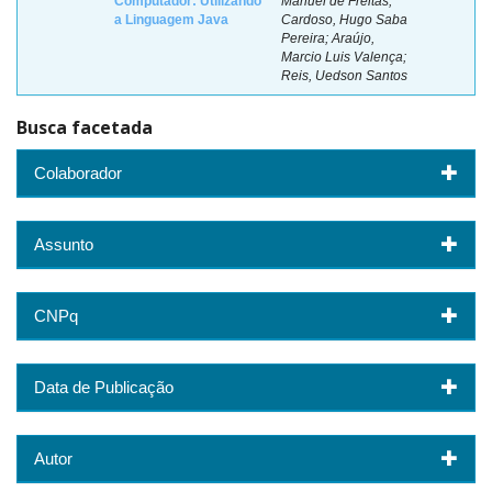
Computador: Utilizando
Manuel de Freitas;
a Linguagem Java
Cardoso, Hugo Saba
Pereira; Araújo,
Marcio Luis Valença;
Reis, Uedson Santos
Busca facetada
Colaborador
Assunto
CNPq
Data de Publicação
Autor