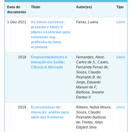
Data do
Título
Autor(es)
Tipo
documento
1-Dez-2021
As novas carreiras:
Farias, Luana
Livro
presente e futuro 5
pilares essenciais para
reinventar sua
profissão na nova
economia
2018
Empreendedorismo e
Fernandes, Atson
Livro
Inovação em Saúde:
Carlos de S.; Castro,
Ciência & Mercado
Fernanda Ferraz de;
Souza, Claudio
Reynaldo B. de;
Jorge, Eduardo
Manuel de F.;
Barbosa, Josiane
Dantas V.
2019
Ecossistemas de
Ribeiro, Núbia Moura;
Livro
inovação: análise para
Souza, Claudio
além das fronteiras
Reynaldo Barbosa
de; Freitas, Allan
Edgard Silva