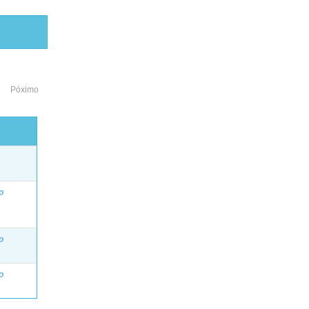
Póximo
o
o
o
o