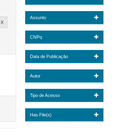
Assunto
CNPq
Data de Publicação
Autor
Tipo de Acesso
Has File(s)