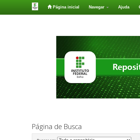
Página inicial
Navegar
Ajuda
Skip
navigation
Página de Busca