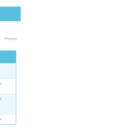
Póximo
o
o
o
o