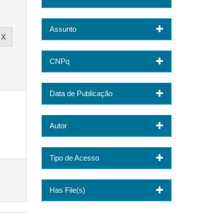
Assunto
CNPq
Data de Publicação
Autor
Tipo de Acesso
Has File(s)