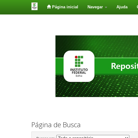
Página inicial
Navegar
Ajuda
Skip
navigation
Página de Busca