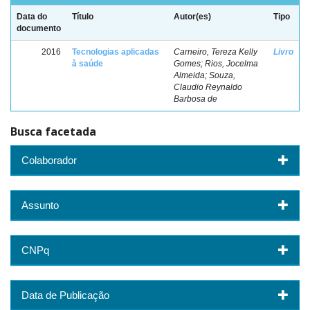
Data do
Título
Autor(es)
Tipo
documento
2016
Tecnologias aplicadas
Carneiro, Tereza Kelly
Livro
à saúde
Gomes; Rios, Jocelma
Almeida; Souza,
Claudio Reynaldo
Barbosa de
Busca facetada
Colaborador
Assunto
CNPq
Data de Publicação