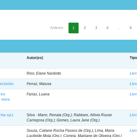
Anterior
1
2
3
4
...
6
Autor(es)
Tip
Rios, Elane Nardotto
Livr
exclusão
Ferraz, Maiusa
Livr
ares
Farias, Luana
Livr
a nova
ina sp.)
Silva - Mann, Renata (Org.); Rabbani, Allivia Rouse
Livr
Carregosa (Org.); Gomes, Laura Jane (Org.)
Souza, Catiane Rocha Passos de (Org.); Lima, Maria
Livr
Lucileide Mota (Org.); Correia, Marijane de Oliveira (Org.)