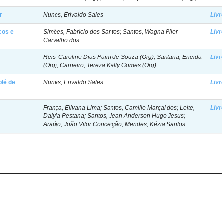
r
Nunes, Erivaldo Sales
Livr
cos e
Simões, Fabrício dos Santos; Santos, Wagna Piler
Livr
Carvalho dos
o
Reis, Caroline Dias Paim de Souza (Org); Santana, Eneida
Livr
(Org); Carneiro, Tereza Kelly Gomes (Org)
blé de
Nunes, Erivaldo Sales
Livr
França, Elivana Lima; Santos, Camille Marçal dos; Leite,
Livr
Dalyla Pestana; Santos, Jean Anderson Hugo Jesus;
Araújo, João Vitor Conceição; Mendes, Kézia Santos