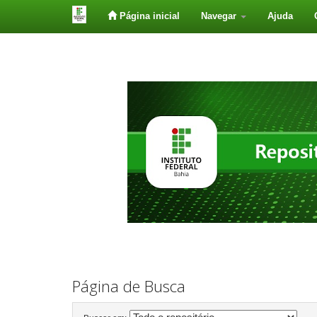
Página inicial
Navegar
Ajuda
Skip
navigation
Página de Busca