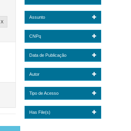
Assunto
CNPq
Data de Publicação
Autor
Tipo de Acesso
Has File(s)