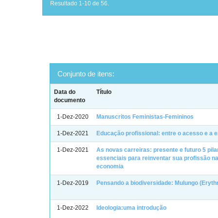
Resultado 1-10 de 56.
Conjunto de itens:
Data do
Título
documento
1-Dez-2020
Manuscritos Feministas-Femininos
1-Dez-2021
Educação profissional: entre o acesso e a 
1-Dez-2021
As novas carreiras: presente e futuro 5 pil
essenciais para reinventar sua profissão n
economia
1-Dez-2019
Pensando a biodiversidade: Mulungo (Erythr
1-Dez-2022
Ideologia:uma introdução