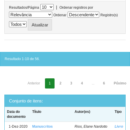
|
Resultados/Página
Ordenar registros por
Ordenar
Registro(s)
Resultado 1-10 de 56.
Anterior
1
2
3
4
...
6
Póximo
Conjunto de itens:
Data do
Título
Autor(es)
Tipo
documento
1-Dez-2020
Manuscritos
Rios, Elane Nardotto
Livro