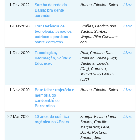
1-Dez-2022
Samba de roda da
Nunes, Erivaldo Sales
Livro
Bahia: pra gente
aprender
1-Dez-2020
Transferência de
Simões, Fabrício dos
Livro
tecnologia: aspectos
Santos; Santos,
teóricos e práticos
Wagna Piler Carvalho
sobre contratos
dos
1-Dez-2020
Tecnologias,
Reis, Caroline Dias
Livro
Informação, Saúde e
Paim de Souza (Org);
Educação
Santana, Eneida
(Org); Carneiro,
Tereza Kelly Gomes
(Org)
1-Nov-2020
Bate folha: trajetória e
Nunes, Erivaldo Sales
Livro
memória do
candomblé de
Bernardino
22-Mar-2022
10 anos de química
França, Elivana Lima;
Livro
orgânica no #Enem
Santos, Camille
Marçal dos; Leite,
Dalyla Pestana;
Santos, Jean