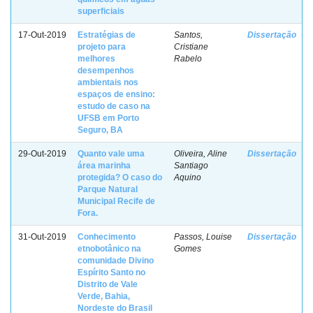
superficiais
17-Out-2019
Estratégias de
Santos,
Dissertação
projeto para
Cristiane
melhores
Rabelo
desempenhos
ambientais nos
espaços de ensino:
estudo de caso na
UFSB em Porto
Seguro, BA
29-Out-2019
Quanto vale uma
Oliveira, Aline
Dissertação
área marinha
Santiago
protegida? O caso do
Aquino
Parque Natural
Municipal Recife de
Fora.
31-Out-2019
Conhecimento
Passos, Louise
Dissertação
etnobotânico na
Gomes
comunidade Divino
Espírito Santo no
Distrito de Vale
Verde, Bahia,
Nordeste do Brasil