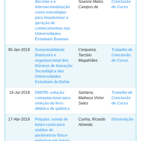
docente e a
Soanne Matos
Conclusão
internacionalização
Campos de
de Curso
como estratégias
para impulsionar a
geração de
conhecimentos nas
Universidades
Estaduais Baianas
30-Jan-2019
Sustentabilidade
Cerqueira,
Trabalho de
financeira e
Tarcísio
Conclusão
organizacional dos
Magalhães
de Curso
Núcleos de Inovação
Tecnológica das
Universidades
Estaduais da Bahia
19-Jul-2018
DMITRI: solução
Santana,
Trabalho de
computacional para
Matheus Victor
Conclusão
seleção do livro
Sales
de Curso
didático de química
17-Abr-2019
Polypus: sonda de
Cunha, Ricardo
Dissertação
baixo custo para
Almeida
análise de
parâmetros físico-
químicos em águas