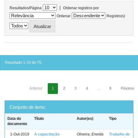
|
Resultados/Página
Ordenar registros por
Ordenar
Registro(s)
Resultado 1-10 de 75.
Anterior
1
2
3
4
...
8
Póximo
Conjunto de itens:
Data do
Título
Autor(es)
Tipo
documento
1-Out-2019
A capacitação
Oliveira, Eneida
Trabalho de