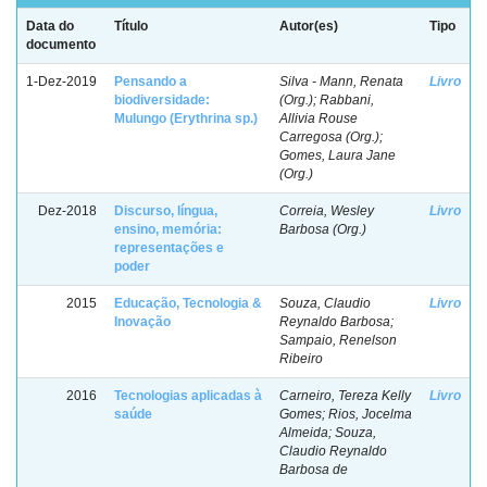
Data do
Título
Autor(es)
Tipo
documento
1-Dez-2019
Pensando a
Silva - Mann, Renata
Livro
biodiversidade:
(Org.); Rabbani,
Mulungo (Erythrina sp.)
Allivia Rouse
Carregosa (Org.);
Gomes, Laura Jane
(Org.)
Dez-2018
Discurso, língua,
Correia, Wesley
Livro
ensino, memória:
Barbosa (Org.)
representações e
poder
2015
Educação, Tecnologia &
Souza, Claudio
Livro
Inovação
Reynaldo Barbosa;
Sampaio, Renelson
Ribeiro
2016
Tecnologias aplicadas à
Carneiro, Tereza Kelly
Livro
saúde
Gomes; Rios, Jocelma
Almeida; Souza,
Claudio Reynaldo
Barbosa de