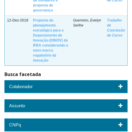
de softwares e
de Curso
proposta de
governança
12-Dez-2018
Proposta de
Guerreiro, Evelyn
Trabalho
planejamento
Seilhe
de
estratégico para o
Conclusão
Departamento de
de Curso
Inovação (DINOV) do
IFBA considerando o
novo marco
regulatório da
inovação
Busca facetada
Colaborador
Assunto
CNPq