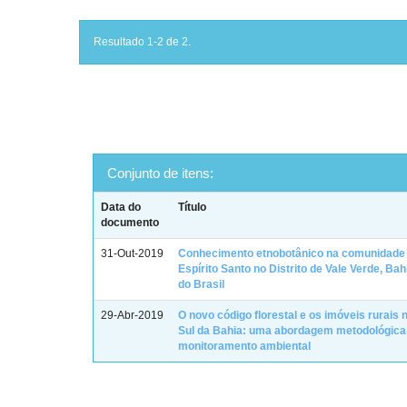
Resultado 1-2 de 2.
Conjunto de itens:
Data do
Título
documento
31-Out-2019
Conhecimento etnobotânico na comunidade 
Espírito Santo no Distrito de Vale Verde, Ba
do Brasil
29-Abr-2019
O novo código florestal e os imóveis rurais
Sul da Bahia: uma abordagem metodológica
monitoramento ambiental