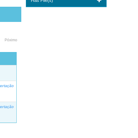
Has File(s)
Póximo
ertação
ertação