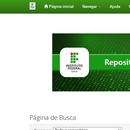
Página inicial
Navegar
Ajuda
Skip
navigation
Página de Busca