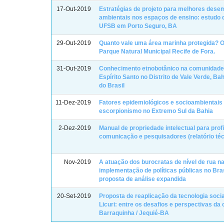
17-Out-2019
Estratégias de projeto para melhores des
ambientais nos espaços de ensino: estudo 
UFSB em Porto Seguro, BA
29-Out-2019
Quanto vale uma área marinha protegida? 
Parque Natural Municipal Recife de Fora.
31-Out-2019
Conhecimento etnobotânico na comunidade
Espírito Santo no Distrito de Vale Verde, Ba
do Brasil
11-Dez-2019
Fatores epidemiológicos e socioambientais
escorpionismo no Extremo Sul da Bahia
2-Dez-2019
Manual de propriedade intelectual para prof
comunicação e pesquisadores (relatório téc
Nov-2019
A atuação dos burocratas de nível de rua n
implementação de políticas públicas no Bra
proposta de análise expandida
20-Set-2019
Proposta de reaplicação da tecnologia socia
Licuri: entre os desafios e perspectivas d
Barraquinha / Jequié-BA