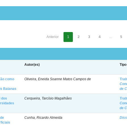
Anterior
1
2
3
4
...
5
Autor(es)
Tipo
ação como
Oliveira, Eneida Soanne Matos Campos de
Trab
Con
is Baianas
de 
l dos
Cerqueira, Tarcísio Magalhães
Trab
ersidades
Con
de 
 de
Cunha, Ricardo Almeida
Diss
ficiais