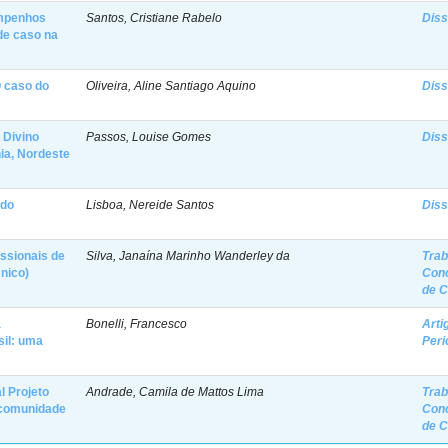
empenhos
Santos, Cristiane Rabelo
Diss
de caso na
O caso do
Oliveira, Aline Santiago Aquino
Diss
 Divino
Passos, Louise Gomes
Diss
hia, Nordeste
 do
Lisboa, Nereide Santos
Diss
issionais de
Silva, Janaína Marinho Wanderley da
Trab
nico)
Con
de 
a
Bonelli, Francesco
Arti
sil: uma
Peri
l Projeto
Andrade, Camila de Mattos Lima
Trab
a comunidade
Con
de 