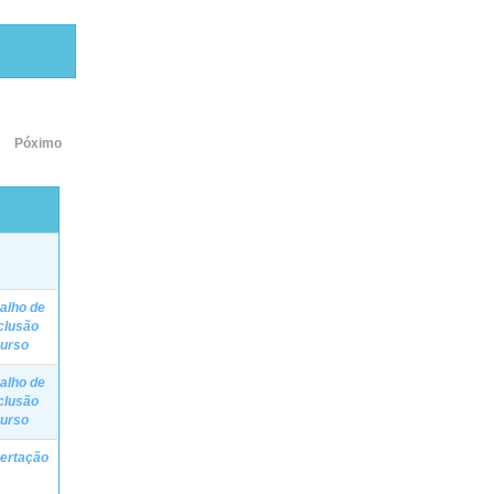
Póximo
alho de
clusão
Curso
alho de
clusão
Curso
ertação