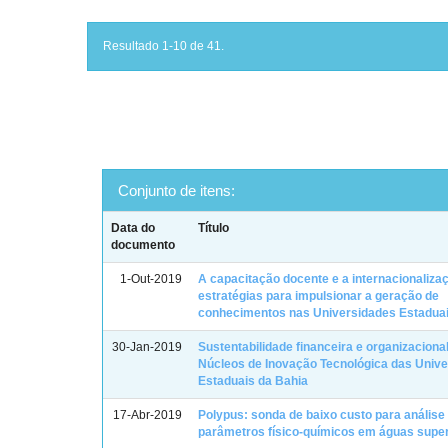
Resultado 1-10 de 41.
Conjunto de itens:
Data do
Título
documento
1-Out-2019
A capacitação docente e a internacionaliz
estratégias para impulsionar a geração de
conhecimentos nas Universidades Estadua
30-Jan-2019
Sustentabilidade financeira e organizaciona
Núcleos de Inovação Tecnológica das Univ
Estaduais da Bahia
17-Abr-2019
Polypus: sonda de baixo custo para análise
parâmetros físico-químicos em águas super