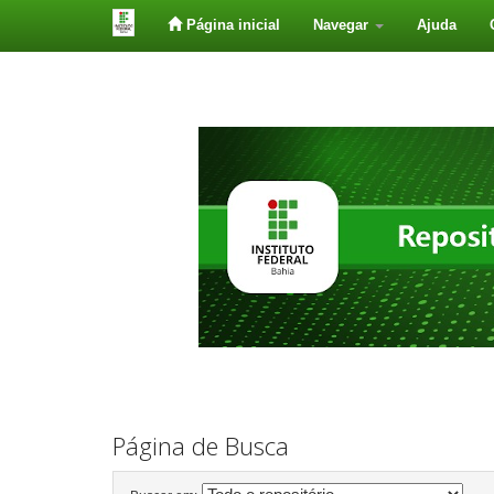
Página inicial
Navegar
Ajuda
Skip
navigation
Página de Busca